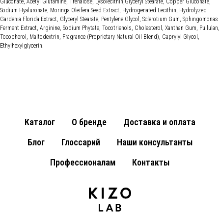
Gluconate, Acetyl Glutamine, Trehalose, Lysolecithin,Glyceryl Stearate, Copper Gluconate,
Sodium Hyaluronate, Moringa Oleifera Seed Extract, Hydrogenated Lecithin, Hydrolyzed
Gardenia Florida Extract, Glyceryl Stearate, Pentylene Glycol, Sclerotium Gum, Sphingomonas
Ferment Extract, Arginine, Sodium Phytate, Tocotrienols, Cholesterol, Xanthan Gum, Pullulan,
Tocopherol, Maltodextrin, Fragrance (Proprietary Natural Oil Blend), Caprylyl Glycol,
Ethylhexylglycerin.
Каталог
О бренде
Доставка и оплата
Блог
Глоссарий
Наши консультанты
Профессионалам
Контакты