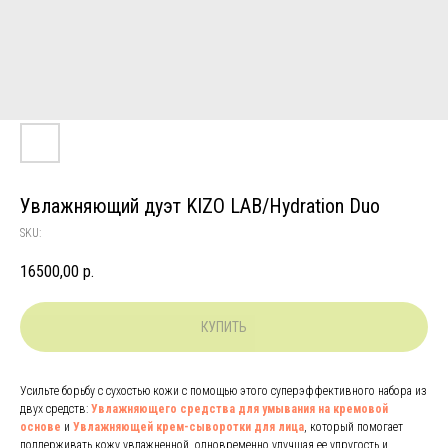
Увлажняющий дуэт KIZO LAB/Hydration Duo
SKU:
16500,00
р.
КУПИТЬ
Усильте борьбу с сухостью кожи с помощью этого суперэффективного набора из
двух средств:
Увлажняющего средства для умывания на кремовой
основе
и
Увлажняющей крем-сыворотки для лица
, который помогает
поддерживать кожу увлажненной, одновременно улучшая ее упругость и