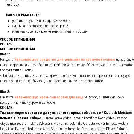
текстуру.
КАК ЭТО РАБОТАЕТ?
устраняет сухость и раздражение кожи.
уменьшает раздражение после бритья.
минимизирует появление тонких линий и морщин.
СПОСОБ ПРИМЕНЕНИЯ
СОСТАВ
СПОСОБ ПРИМЕНЕНИЯ
Шаг 1:
Нанесите
Увлажняющее средство для умывания на кремовой основе
на влажную
кожу вокруг лица и шеи. Вспеньте, чтобы очистить кожу. Обязательно тщательно смойте
продукт теплой водой.
*При использовании в качестве крема для бритья нанесите непосредственно на сухую
кожу и брейтесь как обычно для достижения наилучших результатов.
Шаг 2:
Нанесите
Увлажняющую крем-сыворотку для лица
на сухую, очищенную кожу
вокруг лица и шеи утром и вечером.
СОСТАВ
Увлажняющее средство для умывания на кремовой основе / Kizo Lab Moisture
Renewal Cleanser + Shave -
Oryza Sativa Water, Paeonia Lactiflora Root Water, Crambe
Abyssinica Seed Oil, Malva Sylvestris Flower Extract, Tilia Cordata Flower Extract, Hedera
Helix Leaf Extract, Hyaluronic Acid, Sodium Hyaluronate, Sambucus Nigra Flower Extract,