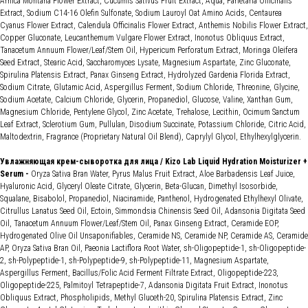
Arnica Montana Flower Extract, Cucumis Sativus Fruit Extract, Aqua, Parietaria Officinalis
Extract, Sodium C14-16 Olefin Sulfonate, Sodium Lauroyl Oat Amino Acids, Centaurea
Cyanus Flower Extract, Calendula Officinalis Flower Extract, Anthemis Nobilis Flower Extract,
Copper Gluconate, Leucanthemum Vulgare Flower Extract, Inonotus Obliquus Extract,
Tanacetum Annuum Flower/Leaf/Stem Oil, Hypericum Perforatum Extract, Moringa Oleifera
Seed Extract, Stearic Acid, Saccharomyces Lysate, Magnesium Aspartate, Zinc Gluconate,
Spirulina Platensis Extract, Panax Ginseng Extract, Hydrolyzed Gardenia Florida Extract,
Sodium Citrate, Glutamic Acid, Aspergillus Ferment, Sodium Chloride, Threonine, Glycine,
Sodium Acetate, Calcium Chloride, Glycerin, Propanediol, Glucose, Valine, Xanthan Gum,
Magnesium Chloride, Pentylene Glycol, Zinc Acetate, Trehalose, Lecithin, Ocimum Sanctum
Leaf Extract, Sclerotium Gum, Pullulan, Disodium Succinate, Potassium Chloride, Citric Acid,
Maltodextrin, Fragrance (Proprietary Natural Oil Blend), Caprylyl Glycol, Ethylhexylglycerin.
Увлажняющая крем-сыворотка для лица / Kizo Lab Liquid Hydration Moisturizer +
Serum -
Oryza Sativa Bran Water, Pyrus Malus Fruit Extract, Aloe Barbadensis Leaf Juice,
Hyaluronic Acid, Glyceryl Oleate Citrate, Glycerin, Beta-Glucan, Dimethyl Isosorbide,
Squalane, Bisabolol, Propanediol, Niacinamide, Panthenol, Hydrogenated Ethylhexyl Olivate,
Citrullus Lanatus Seed Oil, Ectoin, Simmondsia Chinensis Seed Oil, Adansonia Digitata Seed
Oil, Tanacetum Annuum Flower/Leaf/Stem Oil, Panax Ginseng Extract, Ceramide EOP,
Hydrogenated Olive Oil Unsaponifiables, Ceramide NS, Ceramide NP, Ceramide AS, Ceramide
AP, Oryza Sativa Bran Oil, Paeonia Lactiflora Root Water, sh-Oligopeptide-1, sh-Oligopeptide-
2, sh-Polypeptide-1, sh-Polypeptide-9, sh-Polypeptide-11, Magnesium Aspartate,
Aspergillus Ferment, Bacillus/Folic Acid Ferment Filtrate Extract, Oligopeptide-223,
Oligopeptide-225, Palmitoyl Tetrapeptide-7, Adansonia Digitata Fruit Extract, Inonotus
Obliquus Extract, Phospholipids, Methyl Gluceth-20, Spirulina Platensis Extract, Zinc