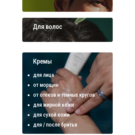
Для волос
Кремы
для лица
от морщин
от отеков и темных кругов
для жирной кожи
для сухой кожи
для / после бритья